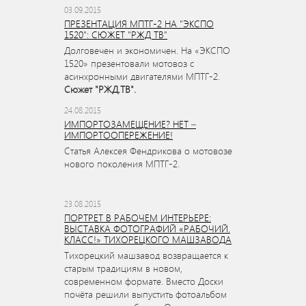
03.09.2015
ПРЕЗЕНТАЦИЯ МПТГ-2 НА "ЭКСПО
1520": СЮЖЕТ "РЖД ТВ"
Долговечен и экономичен. На «ЭКСПО
1520» презентовали мотовоз с
асинхронными двигателями МПТГ-2.
Сюжет "РЖД.ТВ".
24.08.2015
ИМПОРТОЗАМЕЩЕНИЕ? НЕТ –
ИМПОРТООПЕРЕЖЕНИЕ!
Статья Алексея Фендрикова о мотовозе
нового поколения МПТГ-2.
23.08.2015
ПОРТРЕТ В РАБОЧЕМ ИНТЕРЬЕРЕ:
ВЫСТАВКА ФОТОГРАФИЙ «РАБОЧИЙ.
КЛАСС!» ТИХОРЕЦКОГО МАШЗАВОДА
Тихорецкий машзавод возвращается к
старым традициям в новом,
современном формате. Вместо Доски
почёта решили выпустить фотоальбом