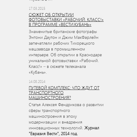
17.03.2015
СЮЖЕТ ОБ ОТКРЫТИИ
ФОТОВЫСТАВКИ «РАБОЧИЙ. КЛАСС!»
В ПРОГРАММЕ «ВЕСТИ.КУБАНЬ»
Знаменитые британские фотографы
Энтони Даутон и Джим МакФарлейн
запечатлели рабочих Тихорецкого
машзавода в промышленном
интерьере. Об открытии в Краснодаре
уникальной фотовыставки «Рабочий.
Класс!» – в сюжете телеканала
«Кубань».
14.08.2014
ПУТЕВОЙ КОМПЛЕКС: ЧТО ЖДУТ ОТ
ТРАНСПОРТНОГО
МАШИНОСТРОЕНИЯ?
Статья Алексея Фендрикова о развитии
сферы транспортного
машиностроения в эпоху
модернизации и внедрения
инновационных технологий.
Журнал
"Евразия Вести", 2014 год.