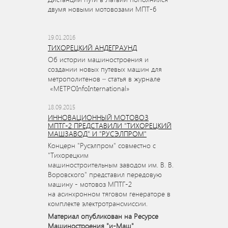
двумя новыми мотовозами МПТ-6
19.01.2016
ТИХОРЕЦКИЙ АНДЕГРАУНД
Об истории машиностроения и
создании новых путевых машин для
метрополитенов – статья в журнале
«МЕТРОInfoInternational»
18.09.2015
ИННОВАЦИОННЫЙ МОТОВОЗ
МПТГ-2 ПРЕДСТАВИЛИ "ТИХОРЕЦКИЙ
МАШЗАВОД" И "РУСЭЛПРОМ"
Концерн "Русэлпром" совместно с
"Тихорецким
машиностроительным заводом им. В. В.
Воровского" представил передовую
машину - мотовоз МПТГ-2
на асинхронном тяговом генераторе в
комплекте электротрансмиссии.
Материал опубликован на Ресурсе
Машиностроения "и-Маш"